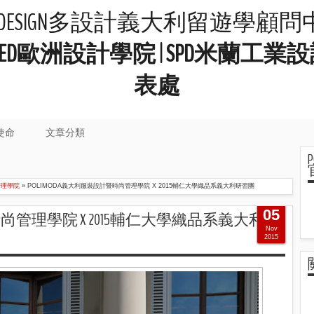
LIDESIGN多設計義大利留遊學顧
院 | IED歐洲設計學院 | SPD米
表處
使命
文章分類
管理學院
»
POLIMODA義大利服裝設計暨時尚管理學院 X 2015輔仁大學織品系義大利研習團
05
暨時尚管理學院 X 2015輔仁大學織品系義大利研
Nov
2015