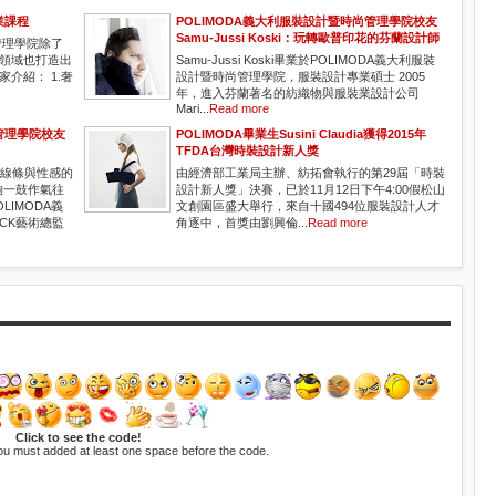
業課程
POLIMODA義大利服裝設計暨時尚管理學院校友
Samu-Jussi Koski：玩轉歐普印花的芬蘭設計師
管理學院除了
領域也打造出
Samu-Jussi Koski畢業於POLIMODA義大利服裝
介紹： 1.奢
設計暨時尚管理學院，服裝設計專業碩士 2005
年，進入芬蘭著名的紡織物與服裝業設計公司
Mari...
Read more
管理學院校友
POLIMODA畢業生Susini Claudia獲得2015年
TFDA台灣時裝設計新人獎
肌肉線條與性感的
由經濟部工業局主辦、紡拓會執行的第29屆「時裝
夠一鼓作氣往
設計新人獎」決賽，已於11月12日下午4:00假松山
IMODA義
文創園區盛大舉行，來自十國494位服裝設計人才
CK藝術總監
角逐中，首獎由劉興倫...
Read more
Click to see the code!
ou must added at least one space before the code.