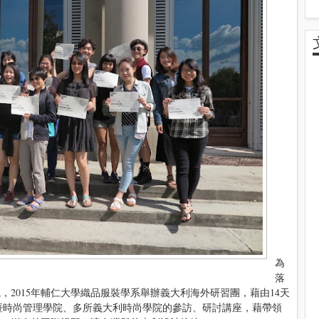
為
落
2015年輔仁大學織品服裝學系舉辦義大利海外研習團，藉由14天
計暨時尚管理學院、多所義大利時尚學院的參訪、研討講座，藉帶領