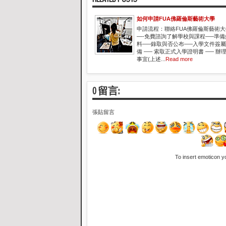
如何申請FUA佛羅倫斯藝術大學
申請流程：聯絡FUA佛羅倫斯藝術
—-免費諮詢了解學校與課程—–準
料—–錄取與否公布—–入學文件簽
備 —– 索取正式入學證明書 —– 
事宜(上述...
Read more
0 留言:
張貼留言
To insert emoticon y