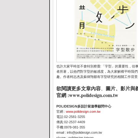
也許大家平時並不會特別察覺
:
「字型」的重要性，但
者所著，以他們對字型的敏感度，為大家解構平時我們
趣。作者柯志杰及蘇煒翔都有字型研究的相關工作背景
欲閱讀更多文章內容
圖片、影片與
、
官網 :
www.polidesign.com.tw
POLIDESIGN多設計留遊學顧問中心
官網 :
www.polidesign.com.tw
電話:02-2581-3255
傳真:02-2537-4409
手機:0978-081-355
email : info@polidesign.com.tw
skype : polidesign.taiwan