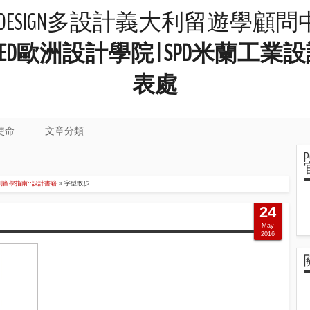
LIDESIGN多設計義大利留遊學顧
院 | IED歐洲設計學院 | SPD米
表處
使命
文章分類
利留學指南::設計書籍
»
字型散步
24
May
2016