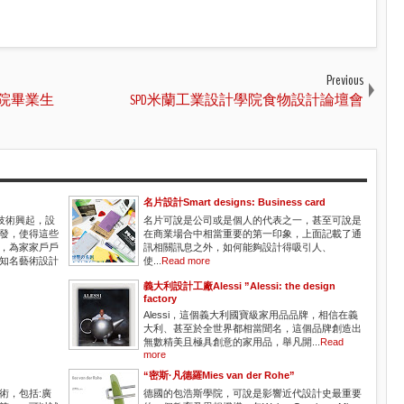
Previous
學院畢業生
SPD米蘭工業設計學院食物設計論壇會
名片設計Smart designs: Business card
明技術興起，設
名片可說是公司或是個人的代表之一，甚至可說是
發，使得這些
在商業場合中相當重要的第一印象，上面記載了通
，為家家戶戶
訊相關訊息之外，如何能夠設計得吸引人、
知名藝術設計
使...
Read more
義大利設計工廠Alessi ”Alessi: the design
factory
Alessi，這個義大利國寶級家用品品牌，相信在義
大利、甚至於全世界都相當聞名，這個品牌創造出
無數精美且極具創意的家用品，舉凡開...
Read
more
“密斯·凡德羅Mies van der Rohe”
術，包括:廣
德國的包浩斯學院，可說是影響近代設計史最重要