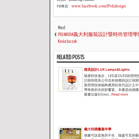
www.facebook.com/Polidesign
FB專頁:
Next
POLIMODA義大利服裝設計暨時尚管理
Kasia Łuczak
RELATED POSTS
燈具設計LUX Lamps&Lights
隨著科技進步，LED及OLED的照
計師與燈具公司也有相應的設計與開
新照明技術能夠應用於當代設計之中
帶來新的光與影饗宴。本書是由德國
叢書出版社Gest...
Read more
義大利插畫嘉年華
插畫可說是無所不在，隨處可見的藝