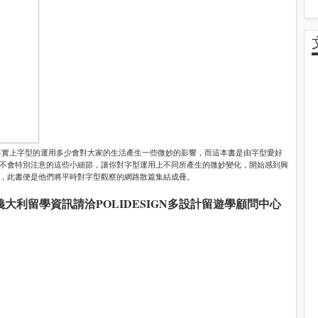
事實上字型的運用多少會對大家的生活產生一些微妙的影響，而這本書是由字型愛好
不會特別注意的這些小細節，讓你對字型運用上不同所產生的微妙變化，開始感到興
，此書便是他們將平時對字型觀察的網路散篇集結成冊。
義大利留學資訊請洽
POLIDESIGN多設計留遊學顧問中心