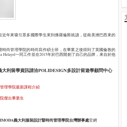
A，在近年來吸引眾多國際學生來到佛羅倫斯就讀，從南美洲巴西來的
設計暨時尚管理學院的時尚寫作碩士班，在畢業之後得到了英國倫敦的
iella Helayel一同工作並在2015年於巴西開創了自己的品牌，來自於他
義大利留學資訊請洽
POLIDESIGN多設計留遊學顧問中心
時尚管理學院最新課程介紹
學院傑出畢業生
OLIMODA義大利服裝設計暨時尚管理學院台灣辦事處
官網