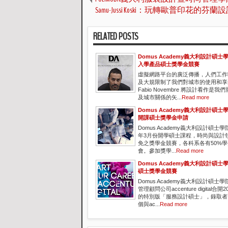
Samu-Jussi Koski：玩轉歐普印花的芬蘭
RELATED POSTS
Domus Academy義大利設計碩士學
入學產品碩士獎學金競賽
虛擬網路平台的廣泛傳播，人們工作
及大規限制了我們對城市的使用和享
Fabio Novembre 將設計看作是
及城市關係的矢...
Read more
Domus Academy義大利設計碩士學
開課碩士獎學金申請
Domus Academy義大利設計碩士學
年3月份開學碩士課程，時尚與設計
免之獎學金競賽，各科系各有50%
會。參加獎學...
Read more
Domus Academy義大利設計碩
碩士獎學金競賽
Domus Academy義大利設計碩士
管理顧問公司accenture digital合
的特別版「服務設計碩士」，錄取者
個與ac...
Read more