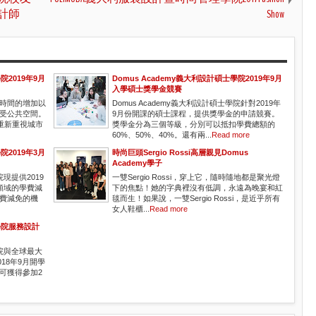
設計師
Show
院2019年9月
Domus Academy義大利設計碩士學院2019年9月
入學碩士獎學金競賽
時間的增加以
Domus Academy義大利設計碩士學院針對2019年
受公共空間。
9月份開課的碩士課程，提供獎學金的申請競賽。
我們重新重視城市
獎學金分為三個等級，分別可以抵扣學費總額的
60%、50%、40%。還有兩...
Read more
院2019年3月
時尚巨頭Sergio Rossi高層親見Domus
Academy學子
院現提供2019
一雙Sergio Rossi，穿上它，隨時隨地都是聚光燈
領域的學費減
下的焦點！她的字典裡沒有低調，永遠為晚宴和紅
學費減免的機
毯而生！如果說，一雙Sergio Rossi，是近乎所有
女人鞋櫃...
Read more
士學院服務設計
學院與全球最大
開2018年9月開學
可獲得參加2