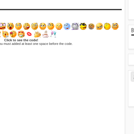
B
Click to see the code!
ou must added at least one space before the code.