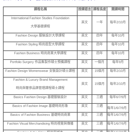
課程名稱
授課語言
課程長度
開課時間
International Fashion Studies Foundation
英文
一年
每年2/10月
大學基礎課程
Fashion Design 服裝設計大學課程
英文
四年
每年10月
Fashion Styling 時尚造型大學課程
英文
四年
每年10月
Fashion Business 時尚商業大學課程
英文
四年
每年10月
Portfolio Surgery 作品集製作碩士預備課程
英文
一個月
每年9月
Fashion Design Womenswear 女裝設計碩士課程
英文
15個月
每年2/10月
Fashion & Luxury Brand Management
英文
15個月
每年2/10月
時尚與奢侈品牌管理課程碩士課程
Basics Fashion Design 基礎服裝設計
英文
三週
每年6/7/9月
Basics of Fashion Image 基礎時尚形象
英文
三週
每年1/6/7/9月
Basics of Fashion Business 基礎時尚商業
英文
三週
每年1/6/7/9月
Fashion Visual Merchandising 時尚視覺與傳播
英文
三週
每年1/6/7/9月