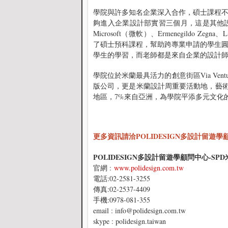
學院與許多知名企業深入合作，碩士課程
夠進入企業設計部實習三個月，這是其他
Microsoft（微軟）、Ermenegildo Zeg
了碩士預科課程，幫助跨專業申請的學生
學生的學習，而老師都是來自企業的設計
學院位於米蘭最具活力的創意街區Via Ve
版公司，更是米蘭設計周重要活動地，藝術
地區，7%來自亞洲，為學院平添多元文化
更多資訊請洽
POLIDESIGN多設計留遊
POLIDESIGN多設計留遊學顧問中心-S
官網 :
www.polidesign.com.tw
電話:02-2581-3255
傳真:02-2537-4409
手機:0978-081-355
email : info@polidesign.com.tw
skype : polidesign.taiwan