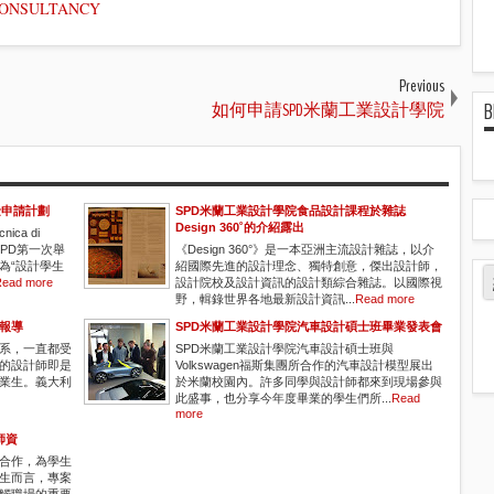
NCONSULTANCY
Previous
B
如何申請SPD米蘭工業設計學院
金申請計劃
SPD米蘭工業設計學院食品設計課程於雜誌
Design 360˚的介紹露出
ica di
SPD第一次舉
《Design 360°》是一本亞洲主流設計雜誌，以介
為“設計學生
紹國際先進的設計理念、獨特創意，傑出設計師，
ead more
設計院校及設計資訊的設計類綜合雜誌。以國際視
野，輯錄世界各地最新設計資訊...
Read more
關報導
SPD米蘭工業設計學院汽車設計碩士班畢業發表會
科系，一直都受
SPD米蘭工業設計學院汽車設計碩士班與
的設計師即是
Volkswagen‬福斯集團所合作的汽車設計模型展出
畢業生。義大利
於米蘭校園內。許多同學與設計師都來到現場參與
此盛事，也分享今年度畢業的學生們所...
Read
more
師資
密合作，為學生
生而言，專案