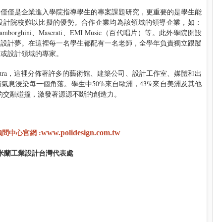
不僅僅是企業進入學院指導學生的專案課題研究，更重要的是學生能
設計院校難以比擬的優勢。合作企業均為該領域的領導企業，如：
na、Lamborghini、Maserati、EMI Music（百代唱片）等。此外學院開設
圓設計夢。在這裡每一名學生都配有一名老師，全學年負責獨立跟蹤
師或設計領域的專家。
ntura，這裡分佈著許多的藝術館、建築公司、設計工作室、媒體和出
氣息浸染每一個角落。學生中50%來自歐洲，43%來自美洲及其他
的交融碰撞，激發著源源不斷的創造力。
學顧問中心
官網 :
www.polidesign.com.tw
PD米蘭工業設計台灣代表處