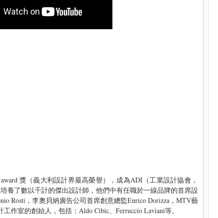
oro award 獎（義大利設計界最高榮譽），成為ADI（工業設計協會，
更培養了數以千計的傑出設計師，他們中有任職於一線品牌的首席設
Rosti，李奧貝納廣告公司首席創意總監Enrico Dorizza，MTV藝
計工作室的創始人，包括：Aldo Cibic、Ferruccio Laviani等。