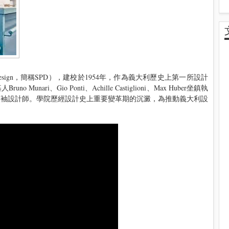
a di Design，簡稱SPD），建校於1954年，作為義大利歷史上第一所設計
ari、Gio Ponti、Achille Castiglioni、Max Huber坐鎮執
領袖設計師。學院歷經設計史上重要變革期的沉澱，為推動義大利設