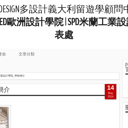
LIDESIGN多設計義大利留遊學顧
院 | IED歐洲設計學院 | SPD米
表處
使命
文章分類
工業設計學院_學校簡介
14
簡介
May
2014