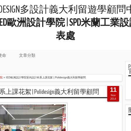
LIDESIGN多設計義大利留遊學顧
院 | IED歐洲設計學院 | SPD米
表處
使命
文章分類
學院
»
IED歐洲設計學院室內設計科系上課花絮 | Polidesign義大利留學顧問
11
花絮 | Polidesign義大利留學顧問
Nov
2014