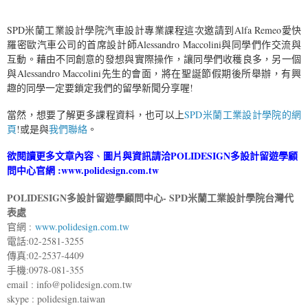
SPD米蘭工業設計學院汽車設計專業課程這次邀請到Alfa Remeo愛快
羅密歐汽車公司的首席設計師Alessandro Maccolini與同學們作交流與
互動。藉由不同創意的發想與實際操作，讓同學們收穫良多，另一個
與Alessandro Maccolini先生的會面，將在聖誕節假期後所舉辦，有興
趣的同學一定要鎖定我們的留學新聞分享喔!
當然，想要了解更多課程資料，也可以上
SPD米蘭工業設計學院的網
頁
!或是與
我們聯絡
。
欲閱讀更多文章內容
圖片與資訊請洽
POLIDESIGN多設計留遊學顧
、
問中心
官網 :
www.polidesign.com.tw
POLIDESIGN多設計留遊學顧問中心- SPD米蘭工業設計學院台灣代
表處
官網 :
www.polidesign.com.tw
電話:02-2581-3255
傳真:02-2537-4409
手機:0978-081-355
email : info@polidesign.com.tw
skype : polidesign.taiwan