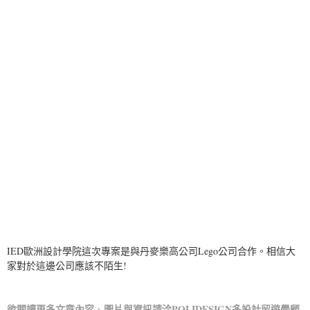
IED歐洲設計學院這次專案是與丹麥樂高公司Lego公司合作。相信大
家對於這邊公司應該不陌生!
欲閱讀更多文章內容
圖片與資訊請洽
POLIDESIGN多設計留遊學顧
、