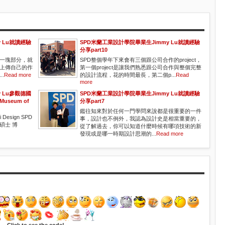
 Lu就讀經驗
SPD米蘭工業設計學院畢業生Jimmy Lu就讀經驗
分享part10
一塊部分，就
SPD整個學年下來會有三個跟公司合作的project，
上傳自己的作
第一個project是讓我們熟悉跟公司合作與整個完整
.
Read more
的設計流程，花的時間最長，第二個p...
Read
more
 Lu參觀德國
SPD米蘭工業設計學院畢業生Jimmy Lu就讀經驗
useum of
分享part7
鑑往知來對於任何一門學問來說都是很重要的一件
i Design SPD
事，設計也不例外，我認為設計史是相當重要的，
碩士 博
從了解過去，你可以知道什麼時候有哪項技術的新
發現或是哪一時期設計思潮的...
Read more
Click to see the code!