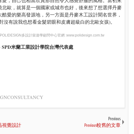
喜愛，自己也相當欣賞那自然令人感覺舒服的風格。當初來
繞北歐，就算是一個國家或城市也好，後來想了想選擇丹麥
大酷愛的樂高發源地，另一方面是丹麥木工設計聞名世界，
對沒有說我也想看金髮碧眼和皮膚超級白的北歐女孩)。
SIGN多設計留遊學顧問中心官網 :www.polidesign.com.tw
-
SPD米蘭工業設計學院台灣代表處
ESIGNCONSULTANCY
Previous
i 食品視覺設計
Previous較舊的文章