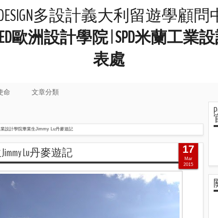
LIDESIGN多設計義大利留遊學顧
院 | IED歐洲設計學院 | SPD米
表處
使命
文章分類
業設計學院畢業生Jimmy Lu丹麥遊記
17
mmy Lu丹麥遊記
Mar
2015