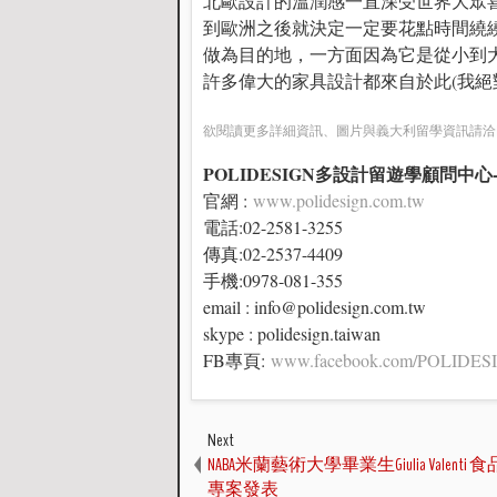
北歐設計的溫潤感一直深受世界大眾
到歐洲之後就決定一定要花點時間繞
做為目的地，一方面因為它是從小到
許多偉大的家具設計都來自於此(我絕
欲閱讀更多詳細資訊、圖片與義大利留學資訊請洽POLIDE
POLIDESIGN多設計留遊學顧問中心
官網 :
www.polidesign.com.tw
電話:02-2581-3255
傳真:02-2537-4409
手機:0978-081-355
email : info@polidesign.com.tw
skype : polidesign.taiwan
FB專頁:
www.facebook.com/POLID
Next
NABA米蘭藝術大學畢業生Giulia Valent
專案發表