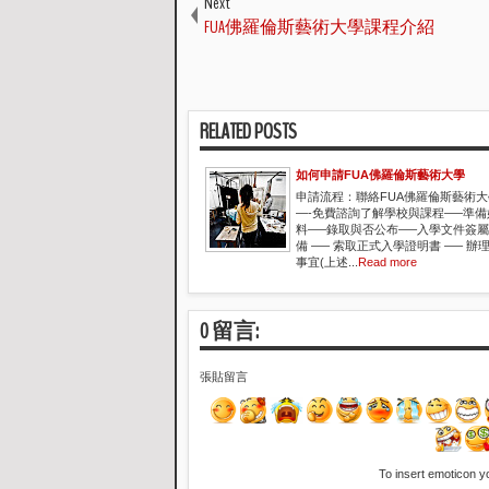
Next
FUA佛羅倫斯藝術大學課程介紹
RELATED POSTS
如何申請FUA佛羅倫斯藝術大學
申請流程：聯絡FUA佛羅倫斯藝術
—-免費諮詢了解學校與課程—–準
料—–錄取與否公布—–入學文件簽
備 —– 索取正式入學證明書 —– 
事宜(上述...
Read more
0 留言:
張貼留言
To insert emoticon y