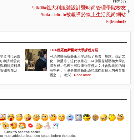
Previous
POLIMODA義大利服裝設計暨時尚管理學院校友
Nicola Indelicato被報導於線上生活風尚網站
Highsnobiety
FUA佛羅倫斯藝術大學課程介紹
大學台灣代表處
FUA佛羅倫斯藝術大學涵括了商管、餐旅、設計文
備好申請所需資
化、傳播等，這代表著在FUA佛羅倫斯藝術大學的
屬與相關資料準
體系裡，你幾乎可以學到任何人文社會與藝術的所
辦理簽證與生活
有學科，可說是佛羅倫斯該領域裡面最大的教育集
團之一。 欲閱...
Read more
Click to see the code!
ou must added at least one space before the code.