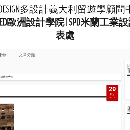
LIDESIGN多設計義大利留遊學顧
院 | IED歐洲設計學院 | SPD米
表處
使命
文章分類
倫斯藝術大學
29
Mar
2016