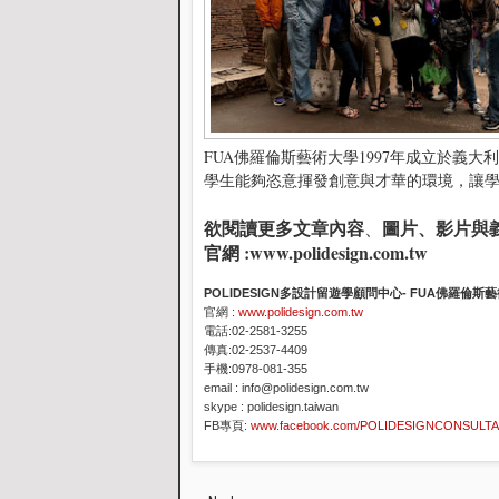
FUA佛羅倫斯藝術大學1997年成立於義
學生能夠恣意揮發創意與才華的環境，讓
欲閱讀更多文章內容
圖片、影片與
、
官網 :
www.polidesign.com.tw
POLIDESIGN多設計留遊學顧問中心- FUA佛羅倫
官網 :
www.polidesign.com.tw
電話:02-2581-3255
傳真:02-2537-4409
手機:0978-081-355
email : info@polidesign.com.tw
skype : polidesign.taiwan
FB專頁:
www.facebook.com/POLIDESIGNCONSULT