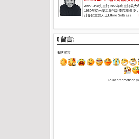
Aldo Cibic先生於1955年出生於義大利
1980年從米蘭工業設計學院畢業後
計界的重要人士Ettore Sottsass、 ...
0 留言:
張貼留言
To insert emoticon y