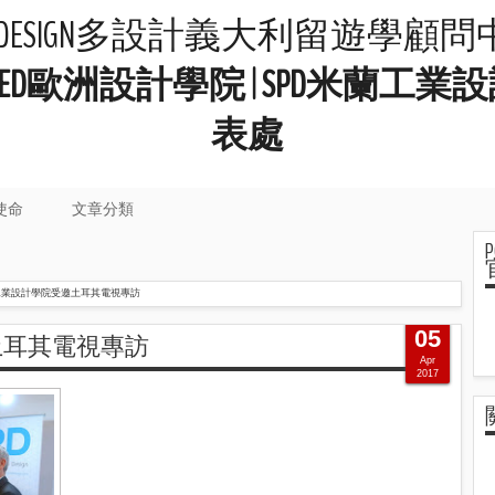
LIDESIGN多設計義大利留遊學顧
院 | IED歐洲設計學院 | SPD米
表處
使命
文章分類
工業設計學院受邀土耳其電視專訪
05
土耳其電視專訪
Apr
2017