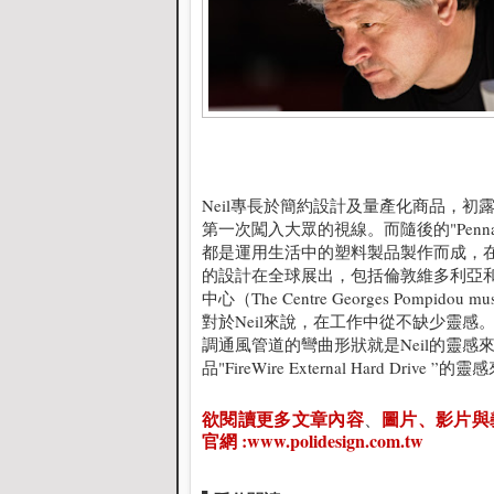
Neil專長於簡約設計及量產化商品，初露鋒芒
第一次闖入大眾的視線。而隨後的"Penn
都是運用生活中的塑料製品製作而成，
的設計在全球展出，包括倫敦維多利亞和阿爾伯特
中心（The Centre Georges Pompido
對於Neil來說，在工作中從不缺少靈感。就拿
調通風管道的彎曲形狀就是Neil的靈
品"FireWire External Hard 
欲閱讀更多文章內容
圖片、影片與
、
官網 :
www.polidesign.com.tw