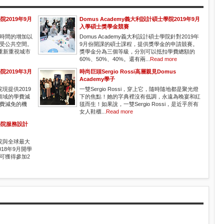
院2019年9月
Domus Academy義大利設計碩士學院2019年9月
入學碩士獎學金競賽
時間的增加以
Domus Academy義大利設計碩士學院針對2019年
受公共空間。
9月份開課的碩士課程，提供獎學金的申請競賽。
我們重新重視城市
獎學金分為三個等級，分別可以抵扣學費總額的
60%、50%、40%。還有兩...
Read more
院2019年3月
時尚巨頭Sergio Rossi高層親見Domus
Academy學子
院現提供2019
一雙Sergio Rossi，穿上它，隨時隨地都是聚光燈
領域的學費減
下的焦點！她的字典裡沒有低調，永遠為晚宴和紅
學費減免的機
毯而生！如果說，一雙Sergio Rossi，是近乎所有
女人鞋櫃...
Read more
士學院服務設計
學院與全球最大
開2018年9月開學
可獲得參加2