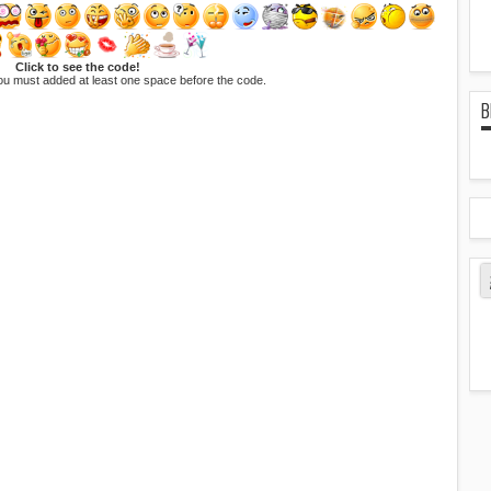
Click to see the code!
ou must added at least one space before the code.
B