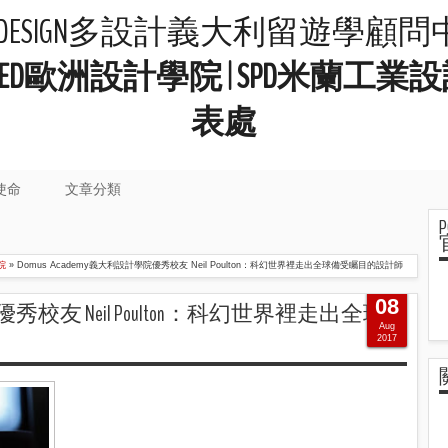
LIDESIGN多設計義大利留遊學顧
院 | IED歐洲設計學院 | SPD米
表處
使命
文章分類
院
»
Domus Academy義大利設計學院優秀校友 Neil Poulton：科幻世界裡走出全球備受矚目的設計師
08
學院優秀校友 Neil Poulton：科幻世界裡走出全球備
Aug
2017