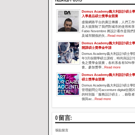
Domus Academy義大利設計碩士學
入學產品碩士獎學金競賽
虛擬網路平台的廣泛傳播，人們工作
及大規限制了我們對城市的使用和享
Fabio Novembre 將設計看作是
及城市關係的矢...
Read more
Domus Academy義大利設計碩士學
開課碩士獎學金申請
Domus Academy義大利設計碩士學
年3月份開學碩士課程，時尚與設計
免之獎學金競賽，各科系各有50%
會。參加獎學...
Read more
Domus Academy義大利設計碩
碩士獎學金競賽
Domus Academy義大利設計碩士
管理顧問公司accenture digital合
的特別版「服務設計碩士」，錄取者
個與ac...
Read more
0 留言:
張貼留言