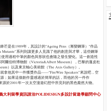
是在1989年，其設計的"Ageing Pens（漸變鋼筆）"作品
a Mutante”系列則讓更多人見識了他的創意與才華，這些鋼筆
在使用過程中筆的顏色與形狀也會隨之發生變化。這一創造性
博物館（Victoria&Albert Museum），巴黎的蓬皮杜
u museum）以及東京軸心美術館（The Axis Gallery）。
他其中一件獲獎作品——"FireWire Speakers”來說吧，空
感來源；如果這個創作靈感過於簡單的話，而他的另一件作
Drive ”的靈感來源於2001年一次太空漫遊幻想中所見到的黑色龐然大物。
義大利留學資訊請洽
POLIDESIGN多設計留遊學顧問中心