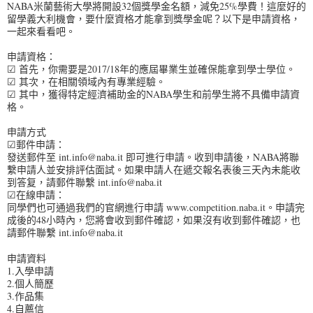
NABA米蘭藝術大學將開設32個獎學金名額，減免25%學費！這麼好的
留學義大利機會，要什麼資格才能拿到獎學金呢？以下是申請資格，
一起來看看吧。
申請資格：
☑ 首先，你需要是2017/18年的應屆畢業生並確保能拿到學士學位。
☑ 其次，在相關領域內有專業經驗。
☑ 其中，獲得特定經濟補助金的NABA學生和前學生將不具備申請資
格。
申請方式
☑郵件申請：
發送郵件至 int.info@naba.it 即可進行申請。收到申請後，NABA將聯
繫申請人並安排評估面試。如果申請人在遞交報名表後三天內未能收
到答复，請郵件聯繫 int.info@naba.it
☑在線申請：
同學們也可通過我們的官網進行申請 www.competition.naba.it。申請完
成後的48小時內，您將會收到郵件確認，如果沒有收到郵件確認，也
請郵件聯繫 int.info@naba.it
申請資料
1.入學申請
2.個人簡歷
3.作品集
4.自薦信