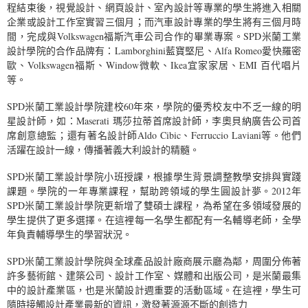
程結束後，視覺設計、網頁設計、室內設計等專業的學生將進入相關
企業或設計工作室實習三個月；而汽車設計專業的學生將有三個月時
間，完成與Volkswagen福斯汽車公司合作的畢業專案。SPD米蘭工業
設計學院的合作品牌有：Lamborghini藍寶堅尼、Alfa Romeo愛快羅密
歐、Volkswagen福斯、Window微軟、Ikea宜家家居、EMI 百代唱片
等。
SPD米蘭工業設計學院建校60年來，學院的優秀校友中不乏一線的明
星設計師，如：Maserati 瑪莎拉蒂首席設計師，李奧貝納廣告公司首
席創意總監；還有著名設計師Aldo Cibic、Ferruccio Laviani等。他們
活躍在設計一線，傳播著義大利設計的精髓。
SPD米蘭工業設計學院小班授課，根據學生背景調整教學安排與實踐
課題。學院的一年專業課程，幫助跨領域的學生圓設計夢。2012年
SPD米蘭工業設計學院更新增了雙碩士課程，為希望在多領域發展的
學生提供了更多選擇。在這裡每一名學生都配有一名輔導老師，全學
年負責輔導學生的學習狀況。
SPD米蘭工業設計學院與全球產品設計廠商展示廳為鄰，周圍分佈著
許多藝術館、建築公司、設計工作室、媒體和出版公司，是米蘭最集
中的設計產業區，也是米蘭設計週重要的活動區域。在這裡，學生可
隨時接觸設計產業最新的資訊，激發著源源不斷的創造力