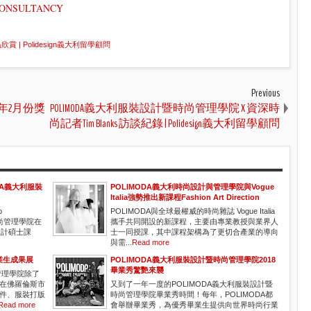
NCONSULTANCY
| Polidesign義大利留學顧問
Previous
015年2月份獎
POLIMODA義大利服裝設計暨時尚管理學院 X 資深時
尚記者Tim Blanks 訪談紀錄 | Polidesign義大利留學顧問
MODA義大利服裝
POLIMODA義大利時尚設計與管理學院與Vogue
Italia強勢推出新課程Fashion Art Direction
o
POLIMODA與全球最權威的時尚雜誌 Vogue Italia
時尚管理學院在
攜手共同開設的新課程，主要由專業教授與業界人
設計碩士課
士一同授課，其中課程架構為了更切合產業的導向
與需...
Read more
業生成果展
POLIMODA義大利服裝設計暨時尚管理學院2018
畢業秀驚艷來襲
管理學院除了
在佛羅倫斯市
又到了一年一度的POLIMODA義大利服裝設計暨
件、服裝打版
時尚管理學院畢業秀時間！每年，POLIMODA都
Read more
會舉辦畢業秀，為優秀畢業生提供向世界時尚行業