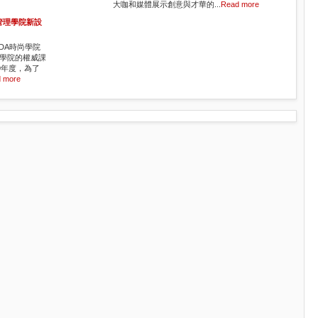
大咖和媒體展示創意與才華的...
Read more
管理學院新設
DA時尚學院
學院的權威課
9年度，為了
 more