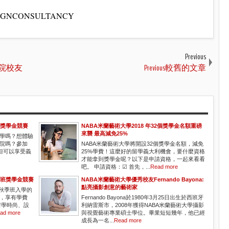
ESIGNCONSULTANCY
Previous
學院校友
Previous較舊的文章
程獎學金競賽
NABA米蘭藝術大學2018 年32個獎學金名額重磅
來襲 最高減免25%
學嗎？想體驗
院嗎？參加
NABA米蘭藝術大學將開設32個獎學金名額，減免
但可以享受義
25%學費！這麼好的留學義大利機會，要什麼資格
才能拿到獎學金呢？以下是申請資格，一起來看看
吧。 申請資格：☑ 首先，...
Read more
士班獎學金競賽
NABA米蘭藝術大學優秀校友Fernando Bayona:
點亮攝影創意的藝術家
年秋季班入學的
，享有學費
Fernando Bayona於1980年3月25日出生於西班牙
留學時尚、設
利納雷斯市，2008年獲得NABA米蘭藝術大學攝影
ad more
與視覺藝術專業碩士學位。畢業短短幾年，他已經
成長為一名...
Read more