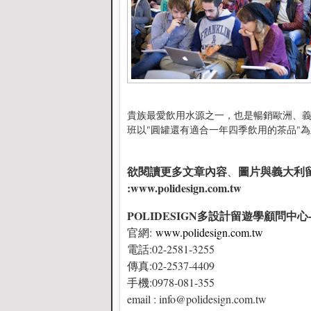
貴族最愛飲用水源之一，也是暢銷歐洲、義
班以"圓罐還有適合一年四季飲用的茶品"為
欲閱讀更多文章內容
圖片與義大利
、
:
www.polidesign.com.tw
POLIDESIGN多設計留遊學顧問中
官網:
www.polidesign.com.tw
電話:02-2581-3255
傳真:02-2537-4409
手機:0978-081-355
email : info@polidesign.com.tw