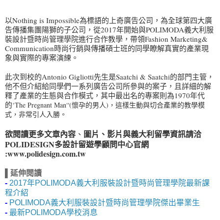
以Nothing is Impossible為標語的上奇廣告公司，為全球第四大廣
告傳播集團陽獅的子公司，從2017年開始與POLIMODA義大利服
裝設計暨時尚管理學院進行合作教學，帶領Fashion Marketing&
Communication時尚行銷與傳播碩士班的同學瞭解真實的產業現
象與實際的專案演練。
此次到校的Antonio Gigliotti先生是Saatchi & Saatchi的部門主管，
他不但介紹給同學們一系列廣告公司所參與的案子，且詳細的解
釋了產業的生態與合作模式，其中最出名的專案則為1970年代
的
‘The Pregnant Man“(懷孕的男人)，這樣生動與切合產業的教學模
式，非常引人入勝。
欲閱讀更多文章內容
圖片、影片與義大利留學資訊請洽
、
POLIDESIGN多設計留遊學顧問中心
官網
:
www.polidesign.com.tw
▌延伸閱讀
-
2017年POLIMODA義大利服裝設計暨時尚管理學院最新課
程介紹
-
POLIMODA義大利服裝設計暨時尚管理學院傑出畢業生
-
最新POLIMODA學校消息